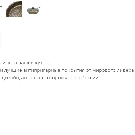
ние» на вашей кухне!
яли лучшие антипригарные покрытия от мирового лидера
изайн, аналогов которому нет в России.
 с прочным и безопасным антипригарным покрытием PPG 
ком близким, родным и друзьям послужит сковорода «С
ванию;
кая фурнитура;
ового алюминия;