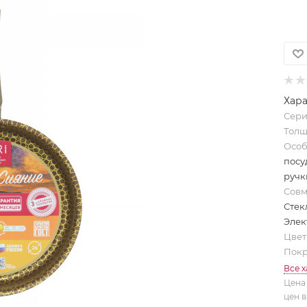
Хар
Сер
Толщ
Особ
посу
ручк
Совм
Стек
Элек
Цве
Пок
Все 
Цена 
цен в