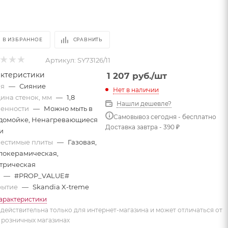
В ИЗБРАННОЕ
СРАВНИТЬ
Артикул:
SY73126/11
актеристики
1 207
руб.
/шт
ия
—
Сияние
Нет в наличии
ина стенок, мм
—
1,8
Нашли дешевле?
енности
—
Можно мыть в
Самовывоз сегодня - бесплатно
домойке, Ненагревающиеся
Доставка завтра - 390 ₽
и
естимые плиты
—
Газовая,
локерамическая,
трическая
т
—
#PROP_VALUE#
рытие
—
Skandia X-treme
характеристики
действительна только для интернет-магазина и может отличаться от
 розничных магазинах