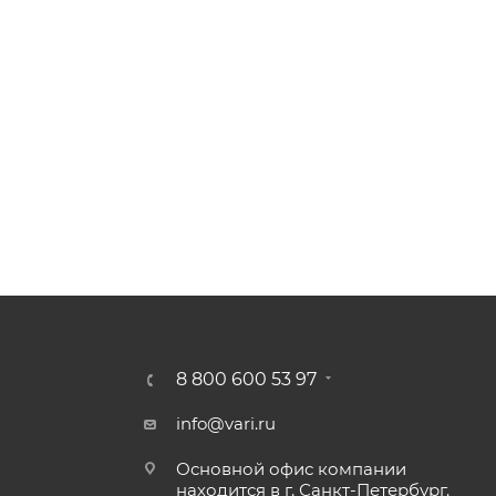
ают оптимальное размещение пищи на рабочей поверхн
здоровья, так как не содержит PFOA
стеклокерамических плит. Не подходит для индукционны
8 800 600 53 97
info@vari.ru
Основной офис компании
находится в г. Санкт-Петербург.