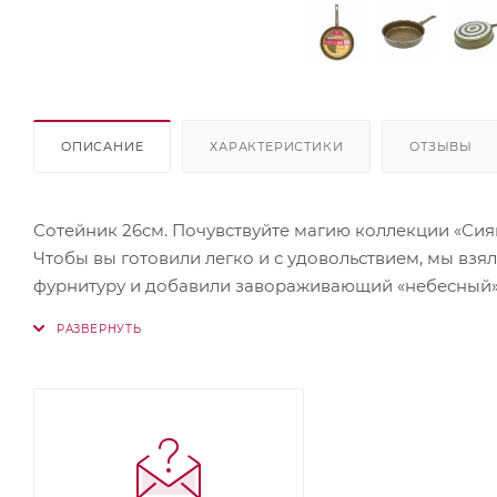
ОПИСАНИЕ
ХАРАКТЕРИСТИКИ
ОТЗЫВЫ
Сотейник 26см. Почувствуйте магию коллекции «Сия
Чтобы вы готовили легко и с удовольствием, мы вз
фурнитуру и добавили завораживающий «небесный» д
Превосходное качество посуды коллекции «Сияние»
процесс приготовления пищи. Замечательным подар
Инновации и экологичность с модным акцентом!
• сковорода изготовлена по ГОСТ 17151-2019;
• покрытие обладает устойчивостью к пятнообразо
• европейские технологии и качественная итальянс
• корпус изготовлен из высококачественного лист