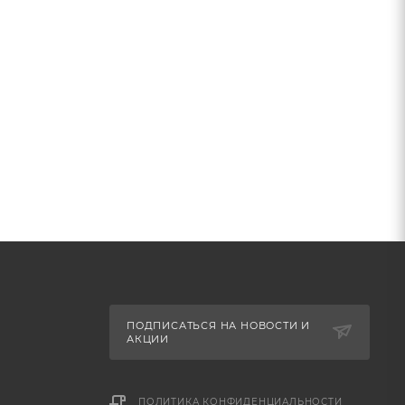
ости.
х плит. Можно мыть в посудомоечной машине.
ПОДПИСАТЬСЯ НА НОВОСТИ И
АКЦИИ
ПОЛИТИКА КОНФИДЕНЦИАЛЬНОСТИ