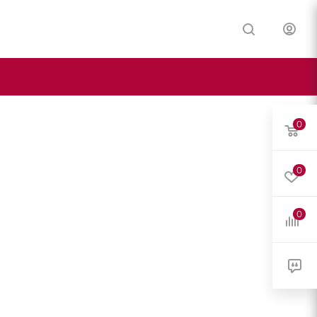
0
0
0