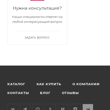
• форма сковороды и геометрия бортов обеспечив
Нужна консультация?
• является экологически чистым и безопасным для 
• Изделие подходит для газовых, электрических и 
Наши специалисты ответят на
• Крышка 26 см в комплекте
любой интересующий вопрос
ЗАДАТЬ ВОПРОС
КАТАЛОГ
КАК КУПИТЬ
О КОМПАНИИ
КОНТАКТЫ
БЛОГ
ОТЗЫВЫ