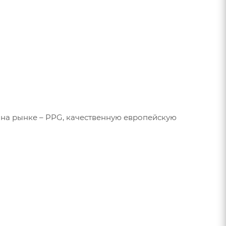
 на рынке – PPG, качественную европейскую
Skandia X-treme несут радость и удовольствие в
ияние».