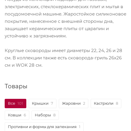
электрических, стеклокерамических плит и мытья в
посудомоечной машине. Жаростойкое силиконовое
покрытие, нанесенное с внешней стороны дна,
защищает керамические плиты от царапин и
устойчиво к загрязнениям.
Круглые сковороды имеет диаметры 22, 24, 26 и 28
см. В коллекции также есть сковорода-гриль 26х26
см и WOK 28 см.
Товары
Все
101
Крышки
7
Жаровни
2
Кастрюли
8
Ковши
6
Наборы
8
Противни и формы для запекания
1