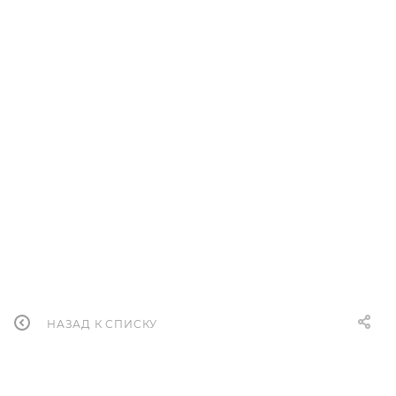
Сковорода кованая VARI Микрогриль, 28 см
Достаточно
3 500
руб.
В КОРЗИНУ
НАЗАД К СПИСКУ