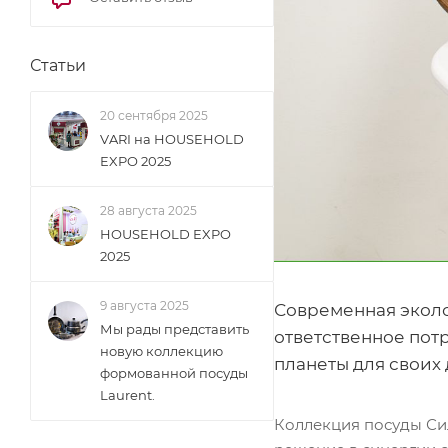
ПЬЕТРА черный
ПЬЕТРА серый
Статьи
ФРЕСКО КЕРАМИКА
ПРОФИ ВОК
20 сентября 2025
НАТУРА
VARI на HOUSEHOLD
EXPO 2025
ЭГОИСТ
УРБАН ЛОФТ
28 августа 2025
HOUSEHOLD EXPO
2025
9 августа 2025
Современная эколо
Мы рады представить
ответственное пот
новую коллекцию
планеты для своих
формованной посуды
Laurent.
Коллекция посуды Си