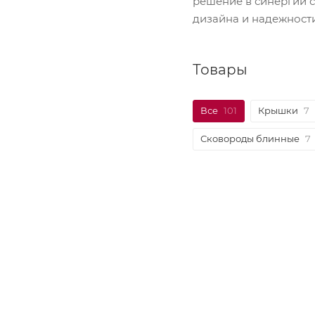
решение в синергии 
дизайна и надежности
Товары
Все
101
Крышки
7
Сковороды блинные
7