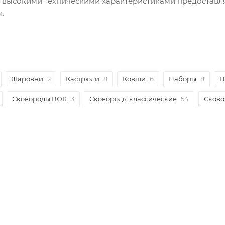
с высокими техническими характеристиками предоставл
.
Жаровни
2
Кастрюли
8
Ковши
6
Наборы
8
П
Сковороды ВОК
3
Сковороды классические
54
Сково