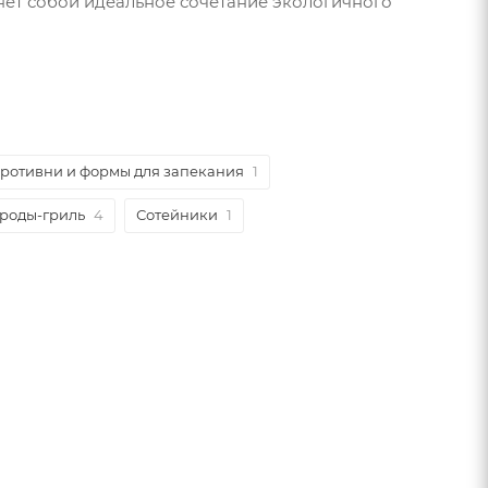
яет собой идеальное сочетание экологичного
ротивни и формы для запекания
1
роды-гриль
4
Сотейники
1