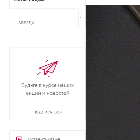
Кованая посуда
ЗВЕЗДА
АКВАМАРИН
РОМАНТИКА
ПРОВАНС
МЕРКУРИЙ
КЛАССИЧЕСКАЯ
КАМЕННАЯ, черный камень
Будьте в курсе наших
КЛАССИЧЕСКАЯ
акций и новостей
КАМЕННАЯ, серый камень
ДОЛЬЧЕ ЛИТТА
ПОДПИСАТЬСЯ
СИЛА ПРИРОДЫ зеленый
СИЛА ПРИРОДЫ
коричневый
Оставить отзыв