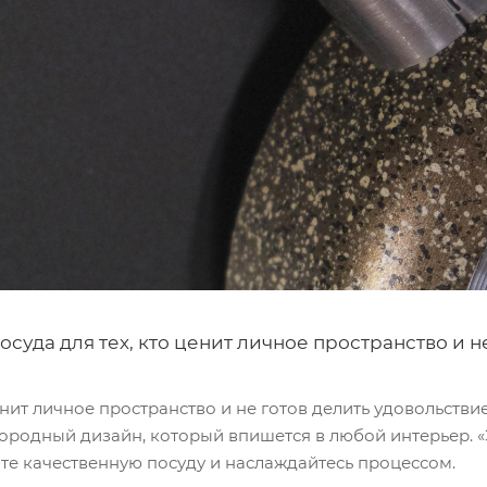
осуда для тех, кто ценит личное пространство и н
енит личное пространство и не готов делить удовольстви
родный дизайн, который впишется в любой интерьер. «Э
те качественную посуду и наслаждайтесь процессом.