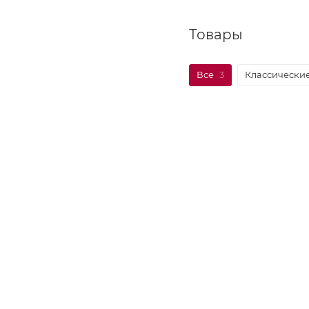
Товары
Все
3
Классически