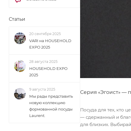
ПЬЕТРА черный
ПЬЕТРА серый
Статьи
ФРЕСКО КЕРАМИКА
ПРОФИ ВОК
20 сентября 2025
НАТУРА
VARI на HOUSEHOLD
EXPO 2025
ЭГОИСТ
УРБАН ЛОФТ
28 августа 2025
HOUSEHOLD EXPO
2025
9 августа 2025
Серия «Эгоист» — п
Мы рады представить
новую коллекцию
формованной посуды
Посуда для тех, кто ц
Laurent.
— сдержанный и благо
для близких. Выбирай