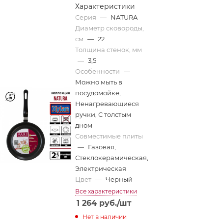
Характеристики
Серия
—
NATURA
Диаметр сковороды,
см
—
22
Толщина стенок, мм
—
3,5
Особенности
—
Можно мыть в
посудомойке,
Ненагревающиеся
ручки, С толстым
дном
Совместимые плиты
—
Газовая,
Стеклокерамическая,
Электрическая
Цвет
—
Черный
Все характеристики
1 264
руб.
/шт
Нет в наличии