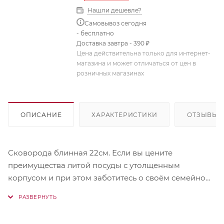
Нашли дешевле?
Самовывоз сегодня
- бесплатно
Доставка завтра - 390 ₽
Цена действительна только для интернет-
магазина и может отличаться от цен в
розничных магазинах
ОПИСАНИЕ
ХАРАКТЕРИСТИКИ
ОТЗЫВЫ
Сковорода блинная 22см. Если вы цените
преимущества литой посуды с утолщенным
корпусом и при этом заботитесь о своём семейном
бюджете, тогда рекомендуем внимательно
ознакомиться с серией НАТУРА.
Посуда изготовлена из пищевых алюминиевых